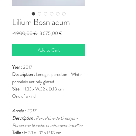
Lilium Bosniacum
Regular
Sale
 4 900,00 € 
3 675,00 €
Price
Price
Add to Cart
Year :
2017
Description :
Limoges porcelain - White
porcelain entirely glazed
Size :
H.33 x W.32 x D.18 cm
One of a kind
Année :
2017
Description
: Porcelaine de Limoges -
Porcelaine blanche entièrement émaillée
Taille :
H.33 x l.32 x P.18 cm